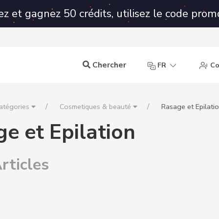
ez et gagnez 50 crédits, utilisez le code prom
Chercher
FR
Co
atégories
Cosmetiques & beauté
Rasage et Epilati
e et Epilation
rticles