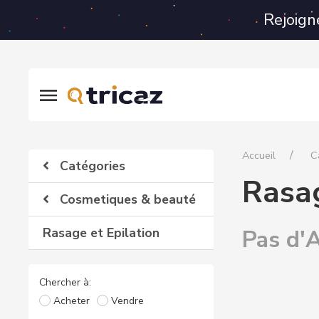
Rejoign
Accueil
C
Catégories
Rasag
Cosmetiques & beauté
Rasage et Epilation
Pas d'A
Chercher à:
Acheter
Vendre