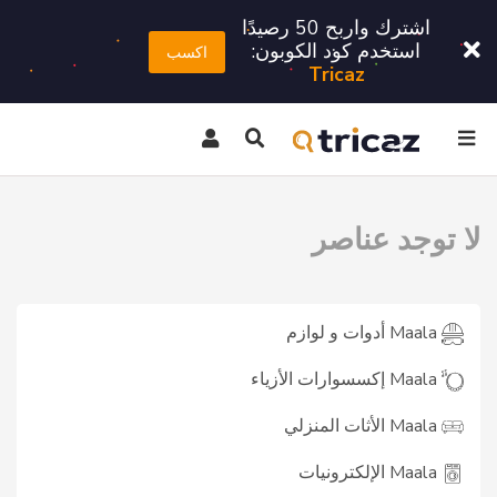
اشترك واربح 50 رصيدًا
استخدم كود الكوبون:
اكسب
Tricaz
لا توجد عناصر
Maala أدوات و لوازم
Maala إكسسوارات الأزياء
Maala الأثات المنزلي
Maala الإلكترونيات