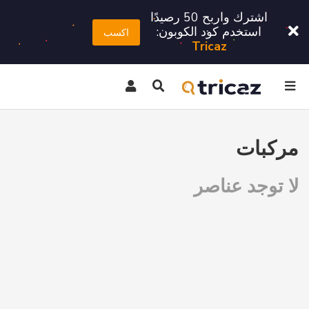
اشترك واربح 50 رصيدًا
استخدم كود الكوبون:
اكسب
Tricaz
مركبات
لا توجد عناصر