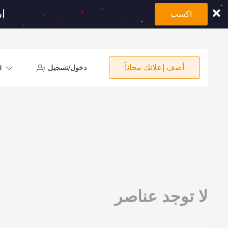
اشتر
اكسب
أضف إعلانك مجاناً
دخول/تسجيل
R
لا توجد عناصر